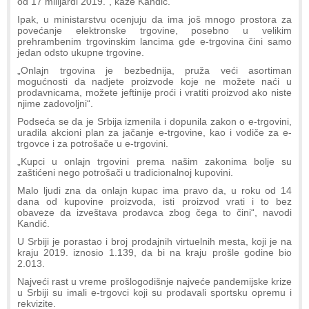
od 17 milijardi 2019.“, kaže Kandić.
Ipak, u ministarstvu ocenjuju da ima još mnogo prostora za
povećanje elektronske trgovine, posebno u velikim
prehrambenim trgovinskim lancima gde e-trgovina čini samo
jedan odsto ukupne trgovine.
„Onlajn trgovina je bezbednija, pruža veći asortiman
mogućnosti da nadjete proizvode koje ne možete naći u
prodavnicama, možete jeftinije proći i vratiti proizvod ako niste
njime zadovoljni“.
Podseća se da je Srbija izmenila i dopunila zakon o e-trgovini,
uradila akcioni plan za jačanje e-trgovine, kao i vodiče za e-
trgovce i za potrošače u e-trgovini.
„Kupci u onlajn trgovini prema našim zakonima bolje su
zaštićeni nego potrošači u tradicionalnoj kupovini.
Malo ljudi zna da onlajn kupac ima pravo da, u roku od 14
dana od kupovine proizvoda, isti proizvod vrati i to bez
obaveze da izveštava prodavca zbog čega to čini“, navodi
Kandić.
U Srbiji je porastao i broj prodajnih virtuelnih mesta, koji je na
kraju 2019. iznosio 1.139, da bi na kraju prošle godine bio
2.013.
Najveći rast u vreme prošlogodišnje najveće pandemijske krize
u Srbiji su imali e-trgovci koji su prodavali sportsku opremu i
rekvizite.