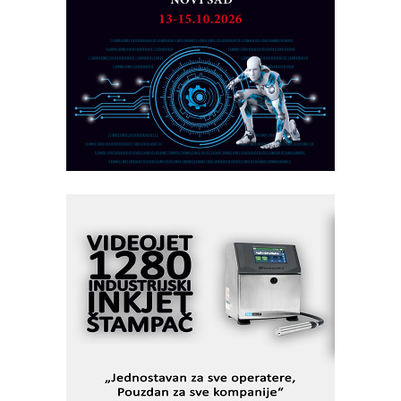
PLC AKYTEC
AUKOM: Svetski standard metrologije
dostupan u Srbiji
MOTOMAN – NEXT-Robotika vođena
veštačkom inteligencijom
I.SAFE MOBILE revolucioniše
industrijsku automatizaciju
pionirskimmobile operator PANEL-OM
Fleksibilno stezanje i brzo
podešavanje u proizvodnji prototipova
KIP KOP – napredna rešenja za
savremene industrijske i logističke
objekte
Alba d.o.o. – 35 godina preciznosti u
metrologiji i pametnim dozirnim
rešenjima
IBeRTIM - oprema za ispitivanje
kontrole kvaliteta
STAUFF – Komponente koje