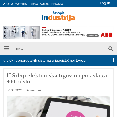
Log In
O nama
Marketing
Arhiva
Kontakt
Pretplata
ENG
elektroenergetskih sistema u jugoistočnoj Evropi
COMBYPACK
U Srbiji elektronska trgovina porasla za
300 odsto
06.04.2021
Komentari: 0