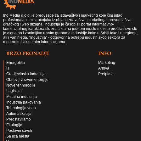
Ind Media d.o.o. je preduzeće za izdavaštvo i marketing koje čini mlad,
profesionalan tim stručnjaka iz oblasi izdavaštva, marketinga, prevodilaštva,
grafičkog i web dizajna. Industrija je časopis i portal informativno-
komercijalnog karaktera što znači da na jednom mestu možete pročitati sve što
je aktuelno i zanimljivo u svim granama industrije kako u Srbiji tako i u regionu,
ali i van njega. "Industrija" - odgovor na potrebu industrijskog sektora za
modernim i aktuelnim informacijama.
BRZO PRONADJI
INFO
Energetika
Marketing
IT
Arhiva
Gradjevinska industrija
Pretplata
Obnovljivi izvori energije
Nove tehnologije
Logistika
Metalna industrija
Industrija pakovanja
Tehnologija voda
Automatizacija
Predstavljamo
Ekologija
Poslovni saveti
Sa lica mesta