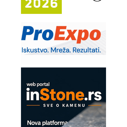
sistema
Trajna oznaka kao dugoročna korist
Bezbednost na prvom mestu!
IB BLUMENAUER - više od 40 godina
poverenja u industriji
RMQ-TITAN ADVANCED INDICATOR
– Pametna signalizacija za efikasnije
upravljanje mašinama
Sigurnije ispitivanje transformatora u
solarnim elektranama i vetroparkovima
COMBYPACK
EVOKS Maintenance Management
ROSA i SCHUNK podižu proizvodnju
na viši nivo
Detekcija različitih oblika
MAREX - Lim i mašine za savremena
rešenja