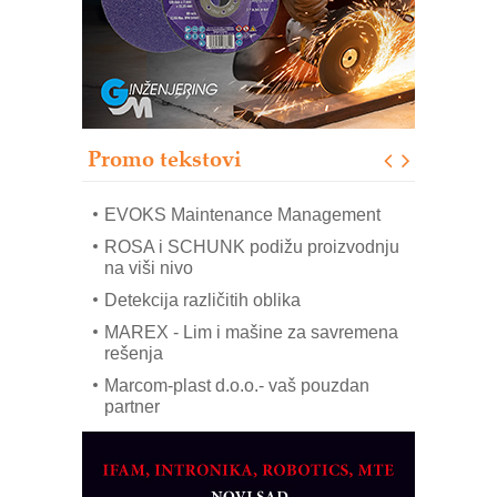
IB BLUMENAUER - više od 40 godina
poverenja u industriji
RMQ-TITAN ADVANCED INDICATOR
– Pametna signalizacija za efikasnije
upravljanje mašinama
Sigurnije ispitivanje transformatora u
solarnim elektranama i vetroparkovima
Promo tekstovi
COMBYPACK
EVOKS Maintenance Management
ROSA i SCHUNK podižu proizvodnju
na viši nivo
Detekcija različitih oblika
MAREX - Lim i mašine za savremena
rešenja
Marcom-plast d.o.o.- vaš pouzdan
partner
CTO - Prilagodite svoju toplinsku
obradu!
Razvoj asortimanskog pravca MINI-