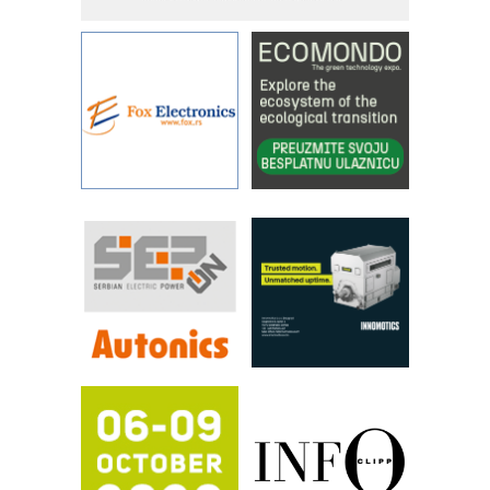
povećavaju pouzdanost hidrauličkih
sistema
YAMADA pumpe – japanska
pouzdanost u transferu fluida
Filtration Group Industrial – Napredna
rešenja za filtraciju u hidrauličkim i
procesnim sistemima
Art Utopia Studio – vizuelne priče
industrije i biznisa
RILINEX kompanije Rittal
FANUC: Najbolje za vašu pametnu
automatizaciju
Efikasno upravljanje energijom
Automatizacija pakovanja · Display
(Shelf-Ready) omotnice
Proizvodnja iC7 Hybrid 1500 VDC
mrežnog pretvarača sa tečnim
hlađenjem
Potpuna efikasnost bez složenih