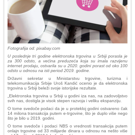
Fotografija od: pixabay.com
U poslednje tri godine elektronska trgovina u Srbiji porasla je
za 300 odsto, a većina preduzeća koja su imala razvijenu
internet prodaju, ostvarila su u 2020. godini porast od oko 100
odsto u odnosu na isti period 2019. godine.
Državni sekretar u Ministarstvu trgovine, turizma i
telekomunikacija Srbije Uroš Kandić ocenio je da elektronska
trgovina u Srbiji beleži svoje istorijske rezultate.
„Elektronska trgovina u Srbiji u godini iza nas, na zadovoljstvo
svih nas, dostigla je visok stepen razvoja i veliku ekspanziju.
O tome svedoče podaci da je u protekloj godini ostvareno čak
14 milona transakcija putem e-trgovine, što je duplo više nego
što je bilo u 2019. godini.
O tome svedoče i podaci NBS o vrednosti transakcija putem
onlajn trgovine od 33 milijarde dinara u odnosu na nešto više