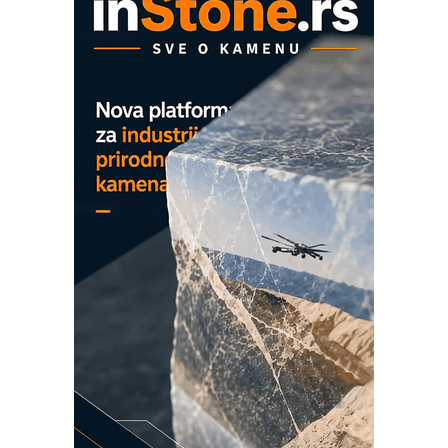
hlađenjem
COMBYPACK
EVOKS Maintenance Management