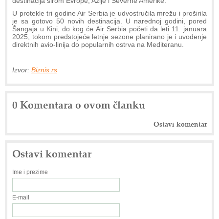
destinacija širom Evrope, Azije i Severne Amerike.
U protekle tri godine Air Serbia je udvostručila mrežu i proširila
je sa gotovo 50 novih destinacija. U narednoj godini, pored
Šangaja u Kini, do kog će Air Serbia početi da leti 11. januara
2025, tokom predstojeće letnje sezone planirano je i uvođenje
direktnih avio-linija do popularnih ostrva na Mediteranu.
Izvor:
Biznis.rs
0 Komentara o ovom članku
Ostavi komentar
Ostavi komentar
Ime i prezime
E-mail