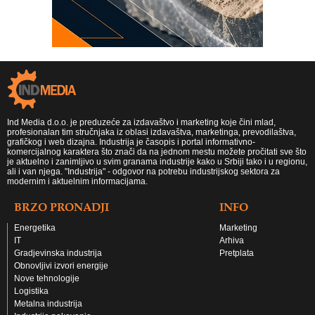
Ind Media d.o.o. je preduzeće za izdavaštvo i marketing koje čini mlad,
profesionalan tim stručnjaka iz oblasi izdavaštva, marketinga, prevodilaštva,
grafičkog i web dizajna. Industrija je časopis i portal informativno-
komercijalnog karaktera što znači da na jednom mestu možete pročitati sve što
je aktuelno i zanimljivo u svim granama industrije kako u Srbiji tako i u regionu,
ali i van njega. "Industrija" - odgovor na potrebu industrijskog sektora za
modernim i aktuelnim informacijama.
BRZO PRONADJI
INFO
Energetika
Marketing
IT
Arhiva
Gradjevinska industrija
Pretplata
Obnovljivi izvori energije
Nove tehnologije
Logistika
Metalna industrija