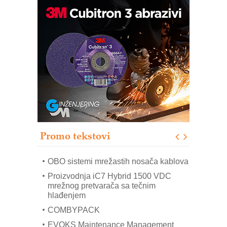
Potpuna efikasnost bez složenih
sistema
Trajna oznaka kao dugoročna korist
Bezbednost na prvom mestu!
IB BLUMENAUER - više od 40 godina
poverenja u industriji
RMQ-TITAN ADVANCED INDICATOR
– Pametna signalizacija za efikasnije
upravljanje mašinama
Promo tekstovi
Mitutoyo Crysta-Apex V PLUS: Nova
era CNC merenja
OBO sistemi mrežastih nosača kablova
Proizvodnja iC7 Hybrid 1500 VDC
mrežnog pretvarača sa tečnim
hlađenjem
COMBYPACK
EVOKS Maintenance Management