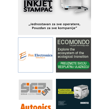
Fleksibilno stezanje i brzo
podešavanje u proizvodnji prototipova
KIP KOP – napredna rešenja za
savremene industrijske i logističke
objekte
Alba d.o.o. – 35 godina preciznosti u
metrologiji i pametnim dozirnim
rešenjima
IBeRTIM - oprema za ispitivanje
kontrole kvaliteta
STAUFF – Komponente koje
povećavaju pouzdanost hidrauličkih
sistema
YAMADA pumpe – japanska
pouzdanost u transferu fluida
Filtration Group Industrial – Napredna
rešenja za filtraciju u hidrauličkim i
procesnim sistemima
RILINEX kompanije Rittal