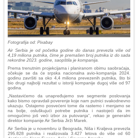
Fotografija od: Pixabay
Air Serbia je od početka godine do danas prevezla više od
4,19 miliona putnika, čime je premašen broj putnika iz do sada
rekordne 2023. godine, saopštila je kompanija.
Prema trenutnim projekcijama i planiranom obimu saobraćaja,
očekuje se da će srpska nacionalna avio-kompanija 2024.
godinu završiti sa oko 4,4 miliona prevezenih putnika, što bi
bio drugi najbolji rezultat u istoriji kompanije dugoj više od 97
godina.
„Nastavićemo da unapređujemo sve segmente poslovanja
kako bismo opravdali poverenje koje nam putnici svakodnevno
ukazuju. Ostajemo posvećeni tome da rastemo i menjamo se
na bolje, osluškujući potrebe putnika i nastojeći da im
omogućimo još veći izbor za putovanja“, rekao je generalni
direktor kompanije Air Serbia Jirži Marek.
Air Serbia je u novembru iz Beograda, Niša i Kraljeva prevezla
295.828 putnika i realizovala 3.427 letova do više od 60