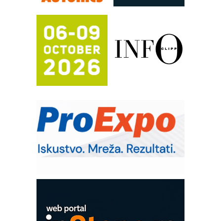
FANUC: Najbolje za vašu pametnu
automatizaciju
Efikasno upravljanje energijom
Automatizacija pakovanja · Display
(Shelf-Ready) omotnice
Potpuna efikasnost bez složenih
sistema
Trajna oznaka kao dugoročna korist
Bezbednost na prvom mestu!
IB BLUMENAUER - više od 40 godina
poverenja u industriji
RMQ-TITAN ADVANCED INDICATOR
– Pametna signalizacija za efikasnije
upravljanje mašinama
Mitutoyo Crysta-Apex V PLUS: Nova
era CNC merenja
OBO sistemi mrežastih nosača kablova
Proizvodnja iC7 Hybrid 1500 VDC
mrežnog pretvarača sa tečnim