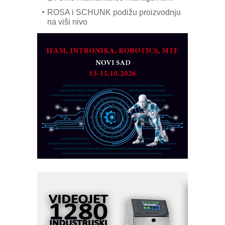
ROSA i SCHUNK podižu proizvodnju
na viši nivo
Detekcija različitih oblika
MAREX - Lim i mašine za savremena
rešenja
Marcom-plast d.o.o.- vaš pouzdan
partner
CTO - Prilagodite svoju toplinsku
obradu!
Razvoj asortimanskog pravca MINI-
PLC AKYTEC
AUKOM: Svetski standard metrologije
dostupan u Srbiji
MOTOMAN – NEXT-Robotika vođena
veštačkom inteligencijom
I.SAFE MOBILE revolucioniše
industrijsku automatizaciju
pionirskimmobile operator PANEL-OM