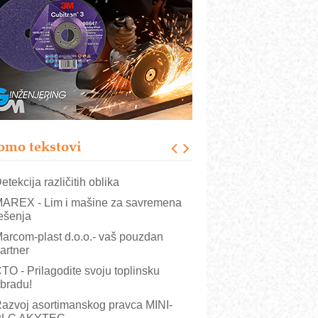
COMBYPACK
RMQ-TITAN ADVANCED INDICATOR
 Pametna signalizacija za efikasnije
pravljanje mašinama
igurnije ispitivanje transformatora u
olarnim elektranama i vetroparkovima
ranje točkova na gradilištu- standard
odernog i odgovornog građenja
omo tekstovi
OSA i SCHUNK podižu proizvodnju
a viši nivo
etekcija različitih oblika
AREX - Lim i mašine za savremena
ešenja
arcom-plast d.o.o.- vaš pouzdan
artner
TO - Prilagodite svoju toplinsku
bradu!
azvoj asortimanskog pravca MINI-