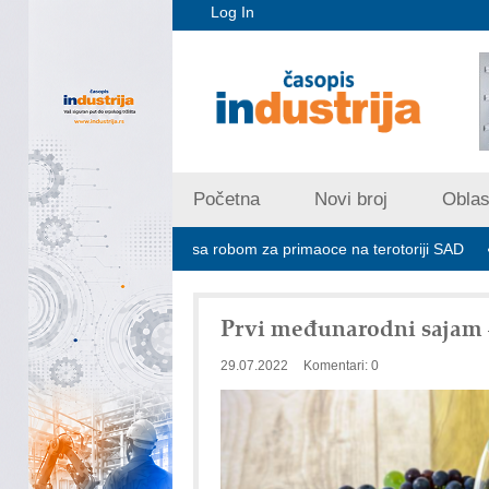
Log In
Početna
Novi broj
Oblast
 ne prima pošiljke sa robom za primaoce na terotoriji SAD
ROSA i 
Prvi međunarodni sajam 
29.07.2022
Komentari: 0