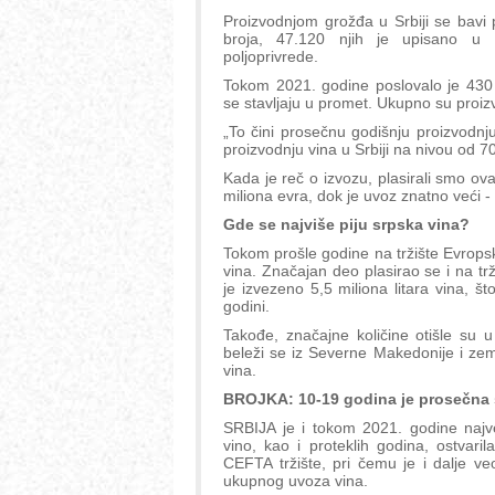
Proizvodnjom grožđa u Srbiji se bavi 
broja, 47.120 njih je upisano u Re
poljoprivrede.
Tokom 2021. godine poslovalo je 430 
se stavljaju u promet. Ukupno su proizve
„To čini prosečnu godišnju proizvodnj
proizvodnju vina u Srbiji na nivou od 70 
Kada je reč o izvozu, plasirali smo ov
miliona evra, dok je uvoz znatno veći -
Gde se najviše piju srpska vina?
Tokom prošle godine na tržište Evrops
vina. Značajan deo plasirao se i na t
je izvezeno 5,5 miliona litara vina, š
godini.
Takođe, značajne količine otišle su 
beleži se iz Severne Makedonije i ze
vina.
BROJKA: 10-19 godina je prosečna s
SRBIJA je i tokom 2021. godine najve
vino, kao i proteklih godina, ostvar
CEFTA tržište, pri čemu je i dalje v
ukupnog uvoza vina.