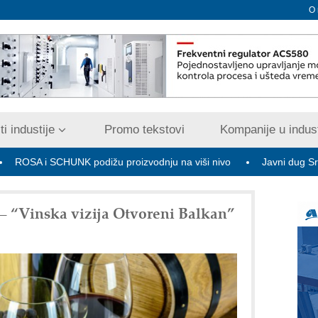
O
i industije
Promo tekstovi
Kompanije u indust
SCHUNK podižu proizvodnju na viši nivo
Javni dug Srbije na kraj
– “Vinska vizija Otvoreni Balkan”