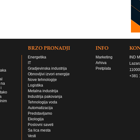
BRZO PRONADJI
INFO
KO
Energetika
Marketing
IND M
IT
Arhiva
Lazar
Gradjevinska industrija
Pretplata
11000
jaka
Obnovljivi izvori energije
+381 
al
Nove tehnologije
 na
Logistika
i
Metalna industrija
 tako
a
Industrija pakovanja
lnim
Tehnologija voda
Automatizacija
Predstavljamo
Ekologija
Poslovni saveti
Sa lica mesta
Vesti