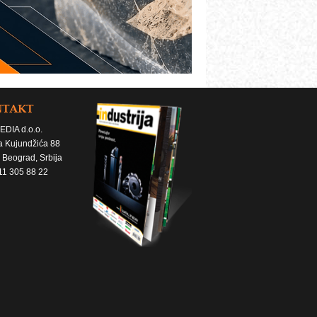
NTAKT
EDIA d.o.o.
a Kujundžića 88
 Beograd, Srbija
11 305 88 22