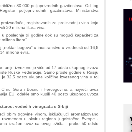
približno 80.000 poljoprivrednih gazdinstava. Od tog
A
gistar poljoprivrednih gazdinstava Ministarstva
d
M
proizvođača, registrovanih za proizvodnju vina koja
li 30 miliona litara vina.
v
u u poslednje tri godine dok su mogući kapaciteti za
I
miliona litara“.
i
aj „nektar bogova“ u inostranstvo u vrednosti od 16,8
p
 34 miliona evra.
F
p
ke unije izvezeno je više od 17 odsto ukupnog izvoza
K
ržište Ruske Federacije. Samo prošle godine u Rusiju
s
to je 32,5 odsto ukupne količine izvezenog vina u toj
o
u Crnu Goru i Bosnu i Hercegovinu, a najveći uvoz
A
malja EU, odakle smo kupili 40 posto ukupnog uvoza
m
r
tarost vodećih vinograda u Srbiji
I
ći obim trgovine vinom, isključujući aromatizovano
k
ila razmenom u okviru regiona jugoistočne Evrope -
eoma izražen uvoz sa ovog tržišta - preko 50 odsto
S
p