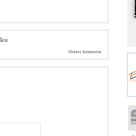
s
Y
p
F
r
nku
p
A
Ostavi komentar
i
R
F
a
E
A
(
P
m
h
P
s