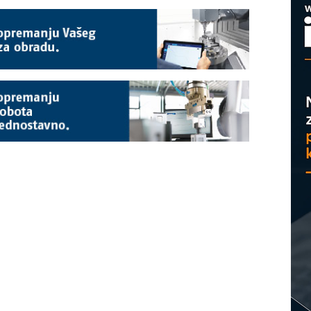
M
p
C
o