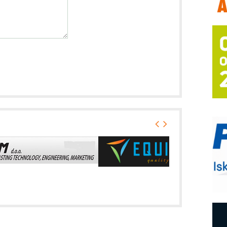
T
B
I
p
–
u
S
s
P
m
R
n
D
M
r