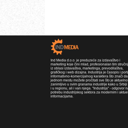
Ind Media d.o.o. je preduzeće za izdavaštvo i
marketing koje čini mlad, profesionalan tim stručn
iz oblasi izdavaštva, marketinga, prevodilaštva,
grafičkog i web dizajna. Industrija je časopis i port
informativno-komercijalnog karaktera što znači da
jednom mestu možete pročitati sve što je aktuelno 
zanimljivo u svim granama industrije kako u Srbiji
i u regionu, ali i van njega. "Industrija" - odgovor n
potrebu industrijskog sektora za modernim i aktue
informacijama.