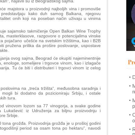
alkan“, najavili su iz Beogradskog sajma.
će majstora u proizvodnji najboljih vina i promoviše
ji predstavljaju kako duh samog Balkana, njegovu
ntalitet onih koji na poseban način uživaju u vinima
–
u
učuje sajamsko takmičenje Open Balkan Wine Trophy
S
ata, masterklasove, razgovore o potencijalima vinske
s
za pojačano učešće na svetskim tržištima, kao i B2B
ti pružena prilika da prošire poslovanje, uspostave
P
akte.
m
ajanja ovog sajma, Beograd će okupiti najeminentnije
Pr
R
 enologe, somelijere i trgovce vinom, kao i izlagače
arija. Tu će biti i distributeri i trgovci vinom iz celog
n
D
M
 poslovima na „treća tržišta“, međusobna saradnja i
r
ogli bi dodatno da pozicioniraju Srbiju, i ostale
skih tura.
M
pod vinovom lozom sa 77 vinogorja, a svake godine
p
 Lukašević iz Udruženja za biljnu proizvodnju i
C
re Srbije.
o
 tona grožđa. Proizvodnja grožđa je u prošloj godini
etogodišnji period sa osam tona po hektaru“, navodi
R