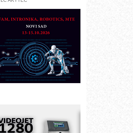
PLC AKYTEC
UKOM: Svetski standard metrologije
ostupan u Srbiji
OTOMAN – NEXT-Robotika vođena
eštačkom inteligencijom
.SAFE MOBILE revolucioniše
ndustrijsku automatizaciju
ionirskimmobile operator PANEL-OM
leksibilno stezanje i brzo
odešavanje u proizvodnji prototipova
IP KOP – napredna rešenja za
avremene industrijske i logističke
bjekte
lba d.o.o. – 35 godina preciznosti u
etrologiji i pametnim dozirnim
ešenjima
BeRTIM - oprema za ispitivanje
ontrole kvaliteta
TAUFF – Komponente koje
ovećavaju pouzdanost hidrauličkih