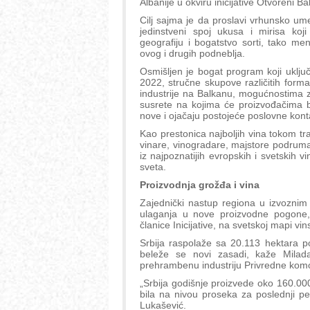
Albanije u okviru inicijative Otvoreni B
Cilj sajma je da proslavi vrhunsko ume
jedinstveni spoj ukusa i mirisa ko
geografiju i bogatstvo sorti, tako me
ovog i drugih podneblja.
Osmišljen je bogat program koji uklj
2022, stručne skupove različitih form
industrije na Balkanu, mogućnostima 
susrete na kojima će proizvođačima bi
nove i ojačaju postojeće poslovne kont
Kao prestonica najboljih vina tokom tr
vinare, vinogradare, majstore podruma,
iz najpoznatijih evropskih i svetskih vin
sveta.
Proizvodnja grožđa i vina
Zajednički nastup regiona u izvoznim
ulaganja u nove proizvodne pogone, m
članice Inicijative, na svetskoj mapi vin
Srbija raspolaže sa 20.113 hektara 
beleže se novi zasadi, kaže Milada
prehrambenu industriju Privredne komo
„Srbija godišnje proizvede oko 160.000
bila na nivou proseka za poslednji p
Lukašević.