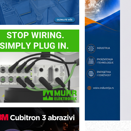
B BLUMENAUER - više od 40 godina
overenja u industriji