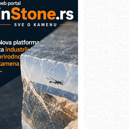
arcom-plast d.o.o.- vaš pouzdan
artner
TO - Prilagodite svoju toplinsku
bradu!