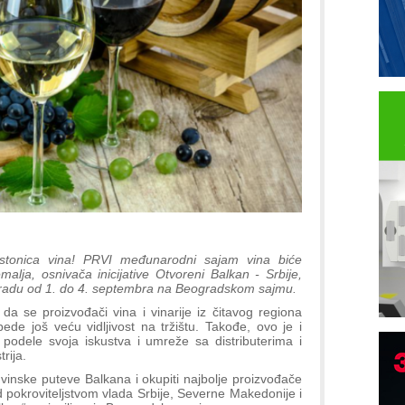
tonica vina! PRVI međunarodni sajam vina biće
alja, osnivača inicijative Otvoreni Balkan - Srbije,
gradu od 1. do 4. septembra na Beogradskom sajmu.
 da se proizvođači vina i vinarije iz čitavog regiona
bede još veću vidljivost na tržištu. Takođe, ovo je i
 podele svoja iskustva i umreže sa distributerima i
rija.
I
 vinske puteve Balkana i okupiti najbolje proizvođače
p
 pokroviteljstvom vlada Srbije, Severne Makedonije i