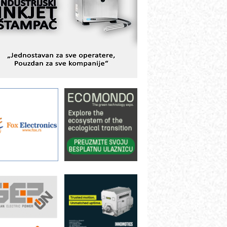
istema
AMADA pumpe – japanska
ouzdanost u transferu fluida
iltration Group Industrial – Napredna
ešenja za filtraciju u hidrauličkim i
rocesnim sistemima
rt Utopia Studio – vizuelne priče
ndustrije i biznisa
ILINEX kompanije Rittal
ANUC: Najbolje za vašu pametnu
utomatizaciju
fikasno upravljanje energijom
utomatizacija pakovanja · Display
Shelf-Ready) omotnice
roizvodnja iC7 Hybrid 1500 VDC
režnog pretvarača sa tečnim
lađenjem
otpuna efikasnost bez složenih
istema