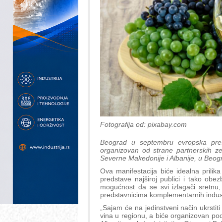
Fotografija od: pixabay.com
Beograd u septembru evropska pres
organizovan od strane partnerskih zem
Severne Makedonije i Albanije, u Beo
Ova manifestacija biće idealna prilika
predstave najširoj publici i tako obez
mogućnost da se svi izlagači sretnu,
predstavnicima komplementarnih indust
„Sajam će na jedinstveni način ukrstiti
vina u regionu, a biće organizovan pod