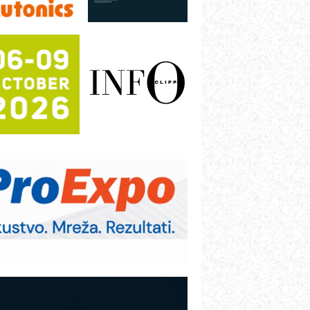
rajna oznaka kao dugoročna korist
ezbednost na prvom mestu!
B BLUMENAUER - više od 40 godina
overenja u industriji
COMBYPACK
RMQ-TITAN ADVANCED INDICATOR
 Pametna signalizacija za efikasnije
pravljanje mašinama
igurnije ispitivanje transformatora u
olarnim elektranama i vetroparkovima
ranje točkova na gradilištu- standard
odernog i odgovornog građenja
OSA i SCHUNK podižu proizvodnju
a viši nivo
etekcija različitih oblika
AREX - Lim i mašine za savremena
ešenja