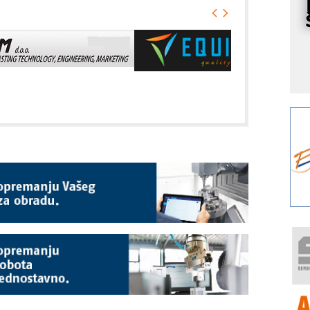
I
k
S
p
s
Y
p
F
r
p
A
i
R
F
a
E
A
(
P