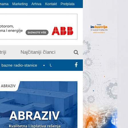
 nama
Marketing
Arhiva
Kontakt
Pretplata
riji
Najčitaniji članci
io-stanice
U susret 15. Savetovanju o elektrodistributivnim mre