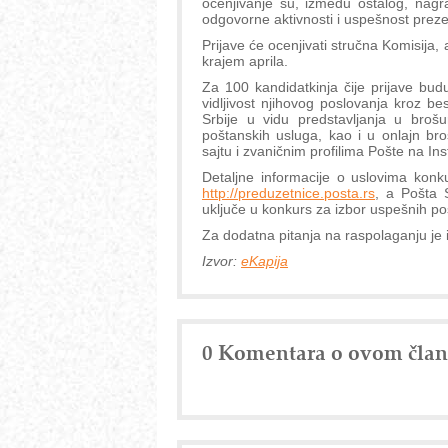
ocenjivanje su, između ostalog, nagra
odgovorne aktivnosti i uspešnost prezen
Prijave će ocenjivati stručna Komisija
krajem aprila.
Za 100 kandidatkinja čije prijave bud
vidljivost njihovog poslovanja kroz b
Srbije u vidu predstavljanja u broš
poštanskih usluga, kao i u onlajn br
sajtu i zvaničnim profilima Pošte na In
Detaljne informacije o uslovima konk
http://preduzetnice.posta.rs
, a Pošta 
uključe u konkurs za izbor uspešnih po
Za dodatna pitanja na raspolaganju je
Izvor:
eKapija
0 Komentara o ovom čla