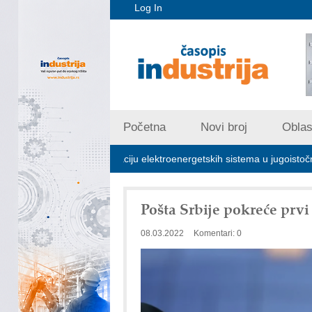
Log In
Početna
Novi broj
Oblast
jučna za stabilizaciju elektroenergetskih sistema u jugoistočnoj Evropi
Pošta Srbije pokreće prv
08.03.2022
Komentari: 0