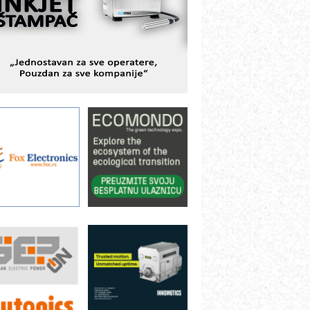
BeRTIM - oprema za ispitivanje
ontrole kvaliteta
TAUFF – Komponente koje
ovećavaju pouzdanost hidrauličkih
istema
AMADA pumpe – japanska
ouzdanost u transferu fluida
iltration Group Industrial – Napredna
ešenja za filtraciju u hidrauličkim i
rocesnim sistemima
rt Utopia Studio – vizuelne priče
ndustrije i biznisa
ILINEX kompanije Rittal
ANUC: Najbolje za vašu pametnu
utomatizaciju
fikasno upravljanje energijom
utomatizacija pakovanja · Display
Shelf-Ready) omotnice
roizvodnja iC7 Hybrid 1500 VDC