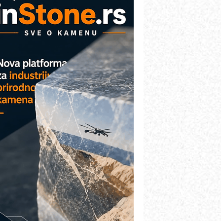
AREX - Lim i mašine za savremena
ešenja