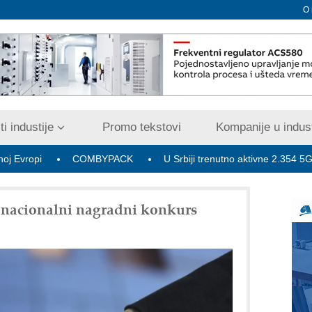
O
i industije
Promo tekstovi
Kompanije u indust
COMBYPACK
U Srbiji trenutno aktivne 2.354 5G bazne rad
i nacionalni nagradni konkurs