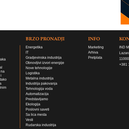
BRZO PRONADJI
INFO
KO
Energetika
Marketing
IND M
IT
Arhiva
Lazar
Gradjevinska industrija
Pretplata
11000
jaka
Obnovljivi izvori energije
+381 
al
Nove tehnologije
 na
Logistika
i
Metalna industrija
 tako
a
Industrija pakovanja
lnim
Tehnologija voda
Automatizacija
Predstavljamo
Ekologija
Poslovni saveti
Sa lica mesta
Vesti
Rudarska industrija