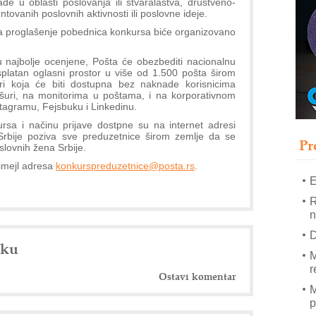
de u oblasti poslovanja ili stvaralaštva, društveno-
T
tovanih poslovnih aktivnosti ili poslovne ideje.
B
, a proglašenje pobednica konkursa biće organizovano
I
p
u najbolje ocenjene, Pošta će obezbediti nacionalnu
esplatan oglasni prostor u više od 1.500 pošta širom
uri koja će biti dostupna bez naknade korisnicima
–
ošuri, na monitorima u poštama, i na korporativnom
u
stagramu, Fejsbuku i Linkedinu.
ursa i načinu prijave dostpne su na internet adresi
S
Srbije poziva sve preduzetnice širom zemlje da se
s
Pr
slovnih žena Srbije.
 imejl adresa
konkurspreduzetnice@posta.rs
.
E
R
n
D
nku
M
r
Ostavi komentar
M
p