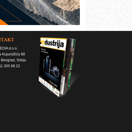
NTAKT
EDIA d.o.o.
a Kujundžića 88
 Beograd, Srbija
11 305 88 22