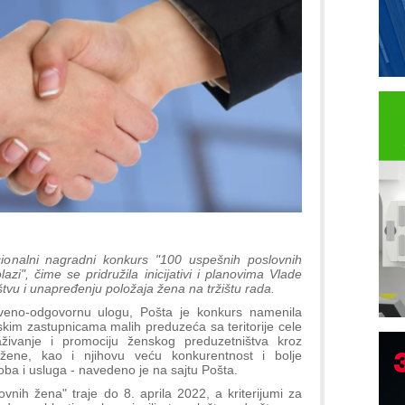
ionalni nagradni konkurs "100 uspešnih poslovnih
zi", čime se pridružila inicijativi i planovima Vlade
vu i unapređenju položaja žena na tržištu rada.
tveno-odgovornu ulogu, Pošta je konkurs namenila
skim zastupnicama malih preduzeća sa teritorije cele
živanje i promociju ženskog preduzetništva kroz
e žene, kao i njihovu veću konkurentnost i bolje
oba i usluga - navedeno je na sajtu Pošta.
nih žena" traje do 8. aprila 2022, a kriterijumi za