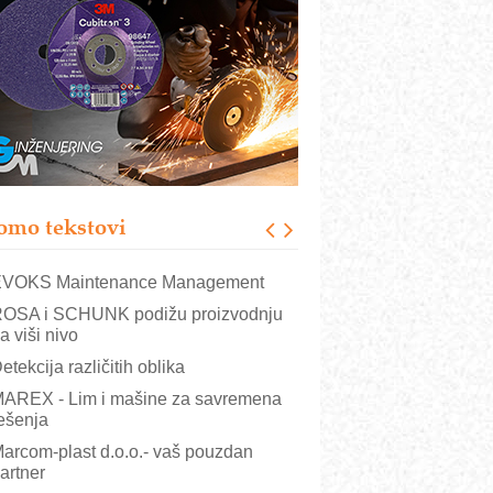
rajna oznaka kao dugoročna korist
ezbednost na prvom mestu!
B BLUMENAUER - više od 40 godina
overenja u industriji
RMQ-TITAN ADVANCED INDICATOR
 Pametna signalizacija za efikasnije
pravljanje mašinama
igurnije ispitivanje transformatora u
olarnim elektranama i vetroparkovima
omo tekstovi
COMBYPACK
VOKS Maintenance Management
OSA i SCHUNK podižu proizvodnju
a viši nivo
etekcija različitih oblika
AREX - Lim i mašine za savremena
ešenja
arcom-plast d.o.o.- vaš pouzdan
artner