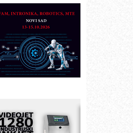
TO - Prilagodite svoju toplinsku
bradu!
azvoj asortimanskog pravca MINI-
PLC AKYTEC
UKOM: Svetski standard metrologije
ostupan u Srbiji
OTOMAN – NEXT-Robotika vođena
eštačkom inteligencijom
.SAFE MOBILE revolucioniše
ndustrijsku automatizaciju
ionirskimmobile operator PANEL-OM
leksibilno stezanje i brzo
odešavanje u proizvodnji prototipova
IP KOP – napredna rešenja za
avremene industrijske i logističke
bjekte
lba d.o.o. – 35 godina preciznosti u
etrologiji i pametnim dozirnim
ešenjima