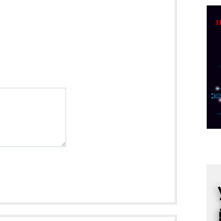
C
o
R
A
d
M
v
I
i
p
F
p
K
s
o
A
m
r