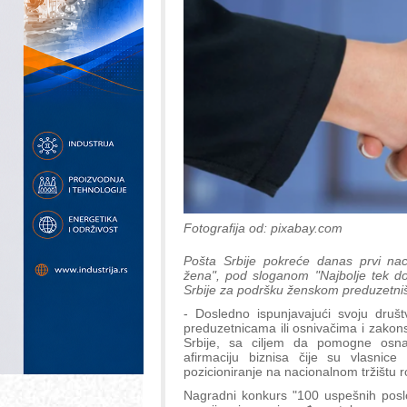
Fotografija od: pixabay.com
Pošta Srbije pokreće danas prvi nac
žena", pod sloganom "Najbolje tek dola
Srbije za podršku ženskom preduzetništ
- Dosledno ispunjavajući svoju druš
preduzetnicama ili osnivačima i zakon
Srbije, sa ciljem da pomogne osna
afirmaciju biznisa čije su vlasnic
pozicioniranje na nacionalnom tržištu r
Nagradni konkurs "100 uspešnih poslov