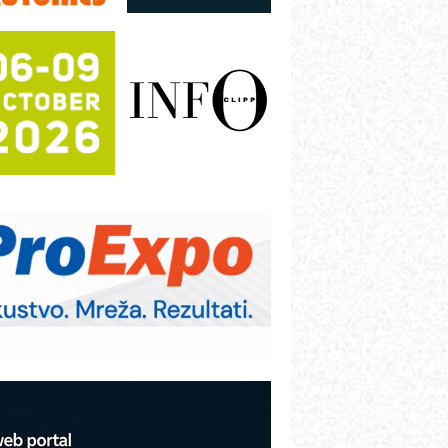
režnog pretvarača sa tečnim
lađenjem
otpuna efikasnost bez složenih
istema
rajna oznaka kao dugoročna korist
ezbednost na prvom mestu!
B BLUMENAUER - više od 40 godina
overenja u industriji
RMQ-TITAN ADVANCED INDICATOR
 Pametna signalizacija za efikasnije
pravljanje mašinama
igurnije ispitivanje transformatora u
olarnim elektranama i vetroparkovima
COMBYPACK
VOKS Maintenance Management
OSA i SCHUNK podižu proizvodnju
a viši nivo
etekcija različitih oblika