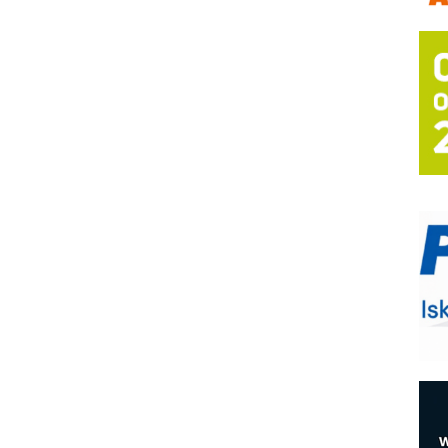
m
h
P
s
T
B
I
p
–
u
S
s
E
R
n
D