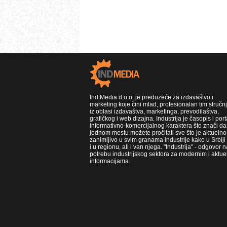
Ind Media d.o.o. je preduzeće za izdavaštvo i
marketing koje čini mlad, profesionalan tim stručn
iz oblasi izdavaštva, marketinga, prevodilaštva,
grafičkog i web dizajna. Industrija je časopis i port
informativno-komercijalnog karaktera što znači da
jednom mestu možete pročitati sve što je aktuelno 
zanimljivo u svim granama industrije kako u Srbiji
i u regionu, ali i van njega. "Industrija" - odgovor n
potrebu industrijskog sektora za modernim i aktue
informacijama.