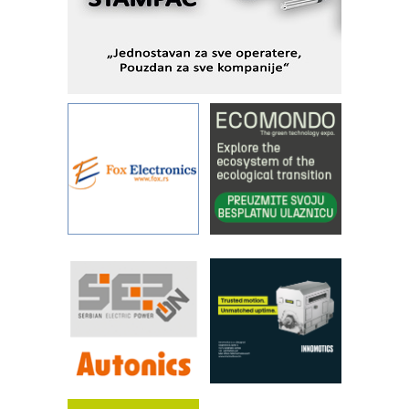
IBeRTIM - oprema za ispitivanje
kontrole kvaliteta
STAUFF – Komponente koje
povećavaju pouzdanost hidrauličkih
sistema
YAMADA pumpe – japanska
pouzdanost u transferu fluida
Filtration Group Industrial – Napredna
rešenja za filtraciju u hidrauličkim i
procesnim sistemima
RILINEX kompanije Rittal
FANUC: Najbolje za vašu pametnu
automatizaciju
Efikasno upravljanje energijom
Automatizacija pakovanja · Display
(Shelf-Ready) omotnice
Potpuna efikasnost bez složenih
sistema