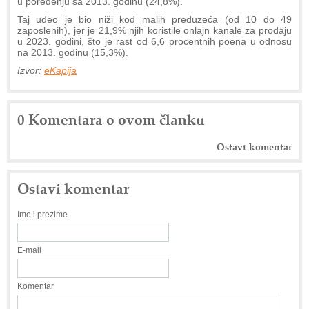
u poređenju sa 2013. godinu (24,8%).
Taj udeo je bio niži kod malih preduzeća (od 10 do 49
zaposlenih), jer je 21,9% njih koristile onlajn kanale za prodaju
u 2023. godini, što je rast od 6,6 procentnih poena u odnosu
na 2013. godinu (15,3%).
Izvor:
eKapija
0 Komentara o ovom članku
Ostavi komentar
Ostavi komentar
Ime i prezime
E-mail
Komentar