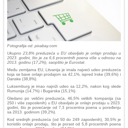
Fotografija od: pixabay.com
Ukupno 23,8% preduzeća u EU obavljalo je onlajn prodaju u
2023. godini, što je za 6,6 procentnih poena više u odnosu na
2013. godinu (17,2%), saopštio je Eurostat.
Među zemljama EU, Litvanija je imala najveći udeo preduzeća
koja se bave onlajn prodajom sa 42,1%, ispred Irske (39,6%) i
Danske (38,8%).
Luksemburg je imao najniži udeo sa 12,2%, nakon kog slede
Rumunija (14,7%) i Bugarska (15,1%).
Gledano po veličini preduzeća, 46,5% velikih kompanija (sa
250 i više zaposlenih) u EU obavljalo je onlajn prodaju u 2023.
godini, što je povećanje od 7,3 procentna poena u poređenju
sa 2013. godinom (39,2%).
Kod srednjih preduzeća (od 50 do 249 zaposlenih), 30,5% je
koristilo onlajn prodaju, što je porast od 5,8 procentnih poena