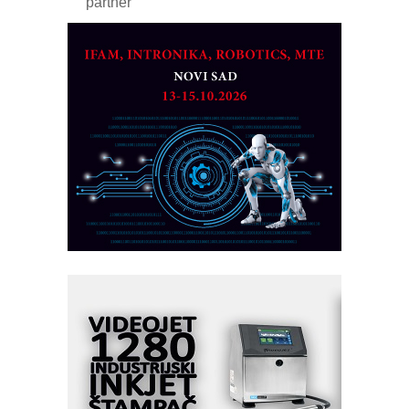
partner
CTO - Prilagodite svoju toplinsku
obradu!
Razvoj asortimanskog pravca MINI-
PLC AKYTEC
AUKOM: Svetski standard metrologije
dostupan u Srbiji
MOTOMAN – NEXT-Robotika vođena
veštačkom inteligencijom
I.SAFE MOBILE revolucioniše
industrijsku automatizaciju
pionirskimmobile operator PANEL-OM
Fleksibilno stezanje i brzo
podešavanje u proizvodnji prototipova
KIP KOP – napredna rešenja za
savremene industrijske i logističke
objekte
Alba d.o.o. – 35 godina preciznosti u
metrologiji i pametnim dozirnim
rešenjima