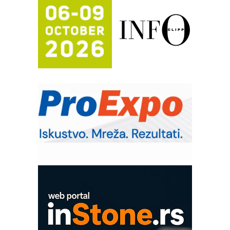
Trajna oznaka kao dugoročna korist
Bezbednost na prvom mestu!
IB BLUMENAUER - više od 40 godina
poverenja u industriji
RMQ-TITAN ADVANCED INDICATOR
– Pametna signalizacija za efikasnije
upravljanje mašinama
Sigurnije ispitivanje transformatora u
solarnim elektranama i vetroparkovima
Pranje točkova na gradilištu- standard
modernog i odgovornog građenja
Od porodične kompanije do jednog od
vodećih distributera profesionalne
opreme
COMBYPACK
EVOKS Maintenance Management
ROSA i SCHUNK podižu proizvodnju
na viši nivo