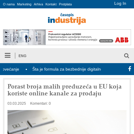
Log In
O nama
Marketing
Arhiva
Kontakt
Pretplata
ENG
ćanje
Šta je formula za bezbednije digitalno porodično leto?
Porast broja malih preduzeća u EU koja
koriste online kanale za prodaju
03.03.2025
Komentari: 0