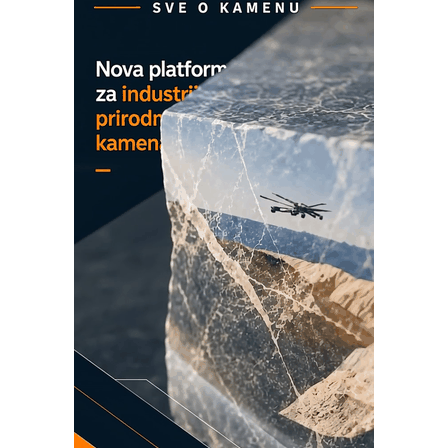
Detekcija različitih oblika
MAREX - Lim i mašine za savremena
rešenja