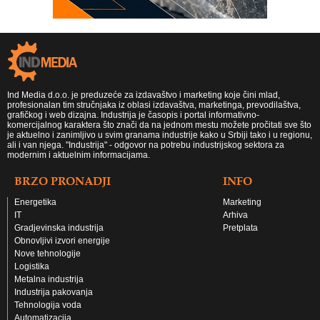
Ind Media d.o.o. je preduzeće za izdavaštvo i marketing koje čini mlad,
profesionalan tim stručnjaka iz oblasi izdavaštva, marketinga, prevodilaštva,
grafičkog i web dizajna. Industrija je časopis i portal informativno-
komercijalnog karaktera što znači da na jednom mestu možete pročitati sve što
je aktuelno i zanimljivo u svim granama industrije kako u Srbiji tako i u regionu,
ali i van njega. "Industrija" - odgovor na potrebu industrijskog sektora za
modernim i aktuelnim informacijama.
BRZO PRONADJI
INFO
Energetika
Marketing
IT
Arhiva
Gradjevinska industrija
Pretplata
Obnovljivi izvori energije
Nove tehnologije
Logistika
Metalna industrija
Industrija pakovanja
Tehnologija voda
Automatizacija