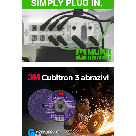
Bezbednost na prvom mestu!
IB BLUMENAUER - više od 40 godina
poverenja u industriji
RMQ-TITAN ADVANCED INDICATOR
– Pametna signalizacija za efikasnije
upravljanje mašinama
Sigurnije ispitivanje transformatora u
solarnim elektranama i vetroparkovima
Pranje točkova na gradilištu- standard