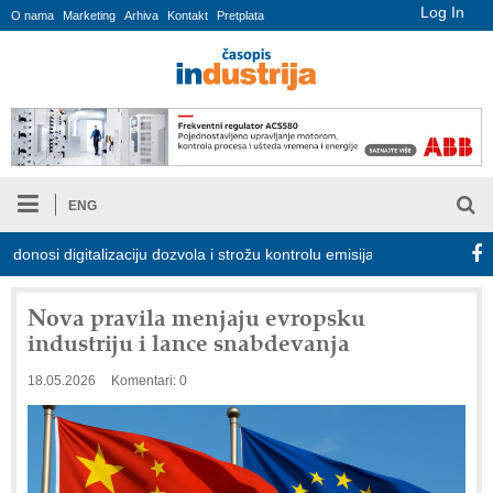
Log In
O nama
Marketing
Arhiva
Kontakt
Pretplata
ENG
i digitalizaciju dozvola i strožu kontrolu emisija
Proizvodnja iC
Nova pravila menjaju evropsku
industriju i lance snabdevanja
18.05.2026
Komentari: 0