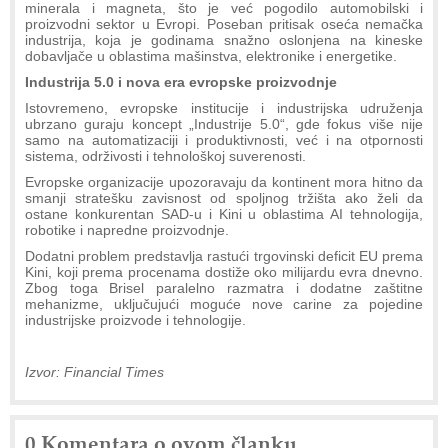
minerala i magneta, što je već pogodilo automobilski i
proizvodni sektor u Evropi. Poseban pritisak oseća nemačka
industrija, koja je godinama snažno oslonjena na kineske
dobavljače u oblastima mašinstva, elektronike i energetike.
Industrija 5.0 i nova era evropske proizvodnje
Istovremeno, evropske institucije i industrijska udruženja
ubrzano guraju koncept „Industrije 5.0“, gde fokus više nije
samo na automatizaciji i produktivnosti, već i na otpornosti
sistema, održivosti i tehnološkoj suverenosti.
Evropske organizacije upozoravaju da kontinent mora hitno da
smanji stratešku zavisnost od spoljnog tržišta ako želi da
ostane konkurentan SAD-u i Kini u oblastima AI tehnologija,
robotike i napredne proizvodnje.
Dodatni problem predstavlja rastući trgovinski deficit EU prema
Kini, koji prema procenama dostiže oko milijardu evra dnevno.
Zbog toga Brisel paralelno razmatra i dodatne zaštitne
mehanizme, uključujući moguće nove carine za pojedine
industrijske proizvode i tehnologije.
Izvor: Financial Times
0 Komentara o ovom članku