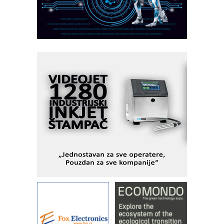
MOTOMAN – NEXT-Robotika vođena
veštačkom inteligencijom
I.SAFE MOBILE revolucioniše
industrijsku automatizaciju
pionirskimmobile operator PANEL-OM
Fleksibilno stezanje i brzo
podešavanje u proizvodnji prototipova
KIP KOP – napredna rešenja za
savremene industrijske i logističke
objekte
Alba d.o.o. – 35 godina preciznosti u
metrologiji i pametnim dozirnim
rešenjima
IBeRTIM - oprema za ispitivanje
kontrole kvaliteta
STAUFF – Komponente koje
povećavaju pouzdanost hidrauličkih
sistema
YAMADA pumpe – japanska