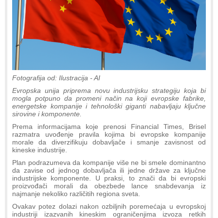
Fotografija od: Ilustracija - AI
Evropska unija priprema novu industrijsku strategiju koja bi
mogla potpuno da promeni način na koji evropske fabrike,
energetske kompanije i tehnološki giganti nabavljaju ključne
sirovine i komponente.
Prema informacijama koje prenosi Financial Times, Brisel
razmatra uvođenje pravila kojima bi evropske kompanije
morale da diverzifikuju dobavljače i smanje zavisnost od
kineske industrije.
Plan podrazumeva da kompanije više ne bi smele dominantno
da zavise od jednog dobavljača ili jedne države za ključne
industrijske komponente. U praksi, to znači da bi evropski
proizvođači morali da obezbede lance snabdevanja iz
najmanje nekoliko različitih regiona sveta.
Ovakav potez dolazi nakon ozbiljnih poremećaja u evropskoj
industriji izazvanih kineskim ograničenjima izvoza retkih