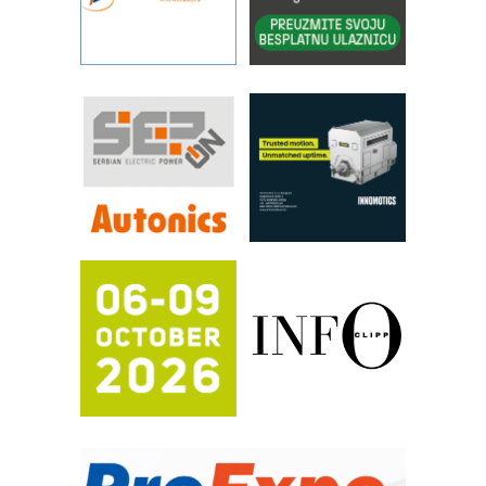
pouzdanost u transferu fluida
Filtration Group Industrial – Napredna
rešenja za filtraciju u hidrauličkim i
procesnim sistemima
RILINEX kompanije Rittal
FANUC: Najbolje za vašu pametnu
automatizaciju
Efikasno upravljanje energijom
Automatizacija pakovanja · Display
(Shelf-Ready) omotnice
Potpuna efikasnost bez složenih
sistema
Trajna oznaka kao dugoročna korist
Bezbednost na prvom mestu!
IB BLUMENAUER - više od 40 godina
poverenja u industriji
RMQ-TITAN ADVANCED INDICATOR
– Pametna signalizacija za efikasnije