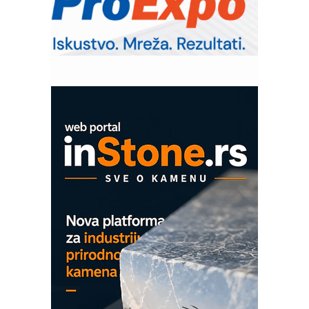
upravljanje mašinama
Sigurnije ispitivanje transformatora u
solarnim elektranama i vetroparkovima
Pranje točkova na gradilištu- standard
modernog i odgovornog građenja
Proizvodnja iC7 Hybrid 1500 VDC
mrežnog pretvarača sa tečnim
hlađenjem
COMBYPACK
EVOKS Maintenance Management
ROSA i SCHUNK podižu proizvodnju
na viši nivo
Detekcija različitih oblika