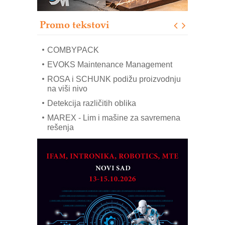
modernog i odgovornog građenja
Proizvodnja iC7 Hybrid 1500 VDC
Promo tekstovi
mrežnog pretvarača sa tečnim
hlađenjem
COMBYPACK
EVOKS Maintenance Management
ROSA i SCHUNK podižu proizvodnju
na viši nivo
Detekcija različitih oblika
MAREX - Lim i mašine za savremena
rešenja
Marcom-plast d.o.o.- vaš pouzdan
partner
CTO - Prilagodite svoju toplinsku
obradu!
Razvoj asortimanskog pravca MINI-
PLC AKYTEC
AUKOM: Svetski standard metrologije
dostupan u Srbiji