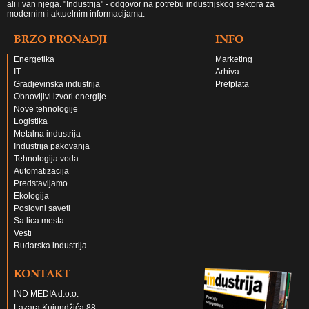
ali i van njega. "Industrija" - odgovor na potrebu industrijskog sektora za
modernim i aktuelnim informacijama.
BRZO PRONADJI
INFO
Energetika
Marketing
IT
Arhiva
Gradjevinska industrija
Pretplata
Obnovljivi izvori energije
Nove tehnologije
Logistika
Metalna industrija
Industrija pakovanja
Tehnologija voda
Automatizacija
Predstavljamo
Ekologija
Poslovni saveti
Sa lica mesta
Vesti
Rudarska industrija
KONTAKT
IND MEDIA d.o.o.
Lazara Kujundžića 88