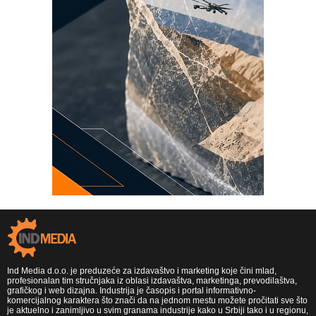
Ind Media d.o.o. je preduzeće za izdavaštvo i marketing koje čini mlad,
profesionalan tim stručnjaka iz oblasi izdavaštva, marketinga, prevodilaštva,
grafičkog i web dizajna. Industrija je časopis i portal informativno-
komercijalnog karaktera što znači da na jednom mestu možete pročitati sve što
je aktuelno i zanimljivo u svim granama industrije kako u Srbiji tako i u regionu,