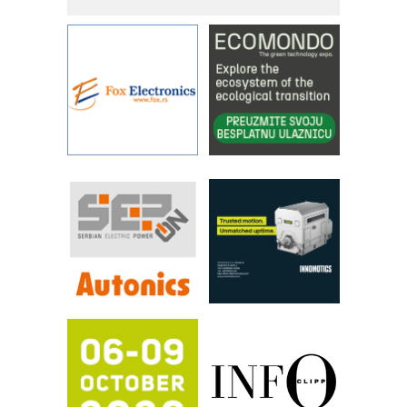
kontrole kvaliteta
STAUFF – Komponente koje
povećavaju pouzdanost hidrauličkih
sistema
YAMADA pumpe – japanska
pouzdanost u transferu fluida
Filtration Group Industrial – Napredna
rešenja za filtraciju u hidrauličkim i
procesnim sistemima
RILINEX kompanije Rittal
FANUC: Najbolje za vašu pametnu
automatizaciju
Efikasno upravljanje energijom
Automatizacija pakovanja · Display
(Shelf-Ready) omotnice
Potpuna efikasnost bez složenih
sistema
Trajna oznaka kao dugoročna korist
Bezbednost na prvom mestu!