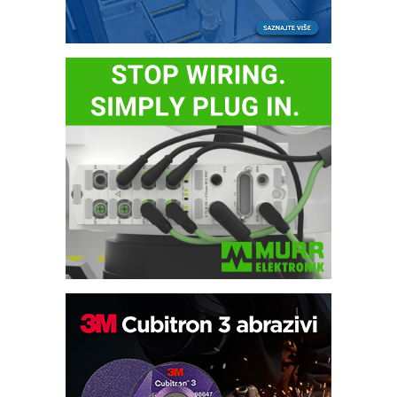
Bezbednost na prvom mestu!
IB BLUMENAUER - više od 40 godina
poverenja u industriji
RMQ-TITAN ADVANCED INDICATOR
– Pametna signalizacija za efikasnije