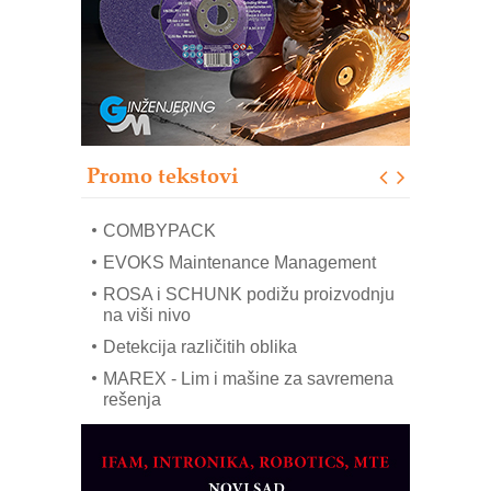
upravljanje mašinama
Sigurnije ispitivanje transformatora u
solarnim elektranama i vetroparkovima
Pranje točkova na gradilištu- standard
modernog i odgovornog građenja
Proizvodnja iC7 Hybrid 1500 VDC
Promo tekstovi
mrežnog pretvarača sa tečnim
hlađenjem
COMBYPACK
EVOKS Maintenance Management
ROSA i SCHUNK podižu proizvodnju
na viši nivo
Detekcija različitih oblika
MAREX - Lim i mašine za savremena
rešenja
Marcom-plast d.o.o.- vaš pouzdan
partner
CTO - Prilagodite svoju toplinsku