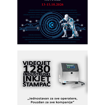
obradu!
Razvoj asortimanskog pravca MINI-
PLC AKYTEC
AUKOM: Svetski standard metrologije
dostupan u Srbiji
MOTOMAN – NEXT-Robotika vođena
veštačkom inteligencijom
I.SAFE MOBILE revolucioniše
industrijsku automatizaciju
pionirskimmobile operator PANEL-OM
Fleksibilno stezanje i brzo
podešavanje u proizvodnji prototipova
KIP KOP – napredna rešenja za
savremene industrijske i logističke
objekte
Alba d.o.o. – 35 godina preciznosti u
metrologiji i pametnim dozirnim
rešenjima
IBeRTIM - oprema za ispitivanje