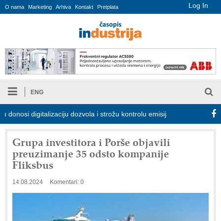
Log In
O nama
Marketing
Arhiva
Kontakt
Pretplata
ENG
si digitalizaciju dozvola i strožu kontrolu emisija
Proizvodnja i
Grupa investitora i Porše objavili
preuzimanje 35 odsto kompanije
Fliksbus
14.08.2024
Komentari: 0