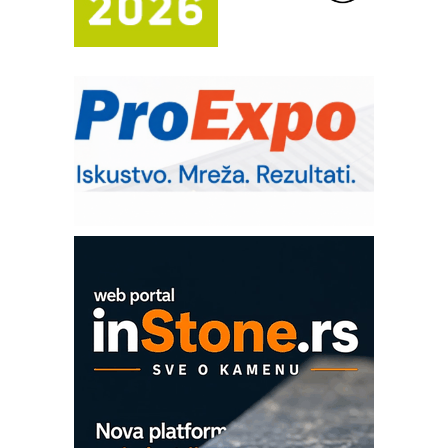
IB BLUMENAUER - više od 40 godina
poverenja u industriji
RMQ-TITAN ADVANCED INDICATOR
– Pametna signalizacija za efikasnije
upravljanje mašinama
Sigurnije ispitivanje transformatora u
solarnim elektranama i vetroparkovima
Pranje točkova na gradilištu- standard
modernog i odgovornog građenja
Proizvodnja iC7 Hybrid 1500 VDC
mrežnog pretvarača sa tečnim
hlađenjem
COMBYPACK
EVOKS Maintenance Management
ROSA i SCHUNK podižu proizvodnju
na viši nivo
Detekcija različitih oblika