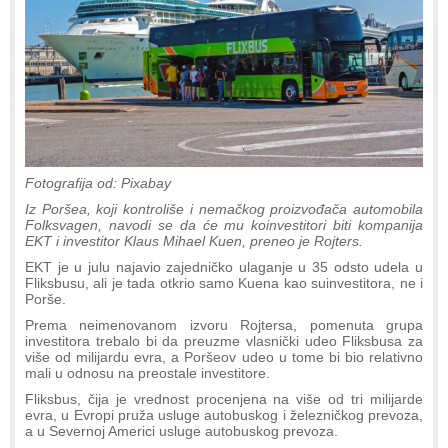
Fotografija od: Pixabay
Iz Poršea, koji kontroliše i nemačkog proizvođača automobila
Folksvagen, navodi se da će mu koinvestitori biti kompanija
EKT i investitor Klaus Mihael Kuen, preneo je Rojters.
EKT je u julu najavio zajedničko ulaganje u 35 odsto udela u
Fliksbusu, ali je tada otkrio samo Kuena kao suinvestitora, ne i
Porše.
Prema neimenovanom izvoru Rojtersa, pomenuta grupa
investitora trebalo bi da preuzme vlasnički udeo Fliksbusa za
više od milijardu evra, a Poršeov udeo u tome bi bio relativno
mali u odnosu na preostale investitore.
Fliksbus, čija je vrednost procenjena na više od tri milijarde
evra, u Evropi pruža usluge autobuskog i železničkog prevoza,
a u Severnoj Americi usluge autobuskog prevoza.