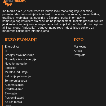
Ind Media d.o.o. je preduzeće za izdavaštvo i marketing koje čini mlad,
profesionalan tim stručnjaka iz oblasi izdavaštva, marketinga, prevodilaštva,
grafičkog i web dizajna. Industrija je časopis i portal informativno-
komercijalnog karaktera što znači da na jednom mestu možete pročitati sve što
je aktuelno i zanimljivo u svim granama industrije kako u Srbiji tako i u regionu,
ali i van njega. "Industrija" - odgovor na potrebu industrijskog sektora za
modernim i aktuelnim informacijama.
BRZO PRONADJI
INFO
Energetika
Marketing
IT
Arhiva
Gradjevinska industrija
Pretplata
Obnovljivi izvori energije
Nove tehnologije
Logistika
Metalna industrija
Industrija pakovanja
Tehnologija voda
Automatizacija
Predstavljamo
Ekologija
Poslovni saveti
Sa lica mesta