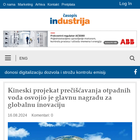
Log In
O nama
Marketing
Arhiva
Kontakt
Pretplata
ENG
i digitalizaciju dozvola i strožu kontrolu emisija
Proizvodnja i
Kineski projekat prečišćavanja otpadnih
voda osvojio je glavnu nagradu za
globalnu inovaciju
16.08.2024
Komentari: 0