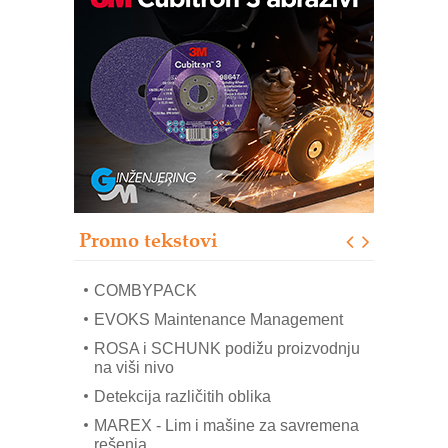
IB BLUMENAUER - više od 40 godina
poverenja u industriji
RMQ-TITAN ADVANCED INDICATOR
– Pametna signalizacija za efikasnije
upravljanje mašinama
Sigurnije ispitivanje transformatora u
solarnim elektranama i vetroparkovima
Pranje točkova na gradilištu- standard
modernog i odgovornog građenja
Proizvodnja iC7 Hybrid 1500 VDC
Promo tekstovi
mrežnog pretvarača sa tečnim
hlađenjem
COMBYPACK
EVOKS Maintenance Management
ROSA i SCHUNK podižu proizvodnju
na viši nivo
Detekcija različitih oblika
MAREX - Lim i mašine za savremena
rešenja