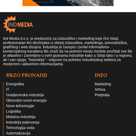
Ind Media d.o.o. je preduzeće za izdavaštvo i marketing koje čini mlad,
profesionalan tim stručnjaka iz oblasi izdavaštva, marketinga, prevodilaštva,
grafičkog i web dizajna. Industrija je časopis i portal informativno-
komercijalnog karaktera što znači da na jednom mestu možete pročitati sve što
je aktuelno i zanimljivo u svim granama industrije kako u Srbiji tako i u regionu,
ali i van njega. "Industrija" - odgovor na potrebu industrijskog sektora za
modernim i aktuelnim informacijama.
BRZO PRONADJI
INFO
Energetika
Marketing
IT
Arhiva
Gradjevinska industrija
Pretplata
Obnovljivi izvori energije
Nove tehnologije
Logistika
Metalna industrija
Industrija pakovanja
Tehnologija voda
Automatizacija