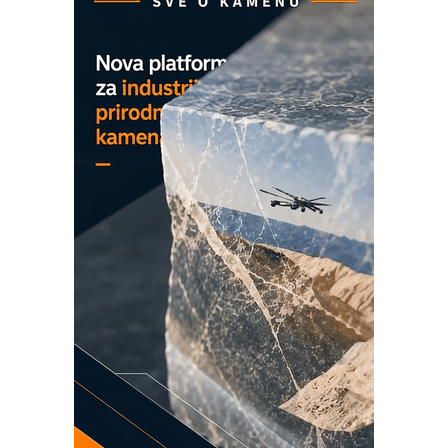
na viši nivo
Detekcija različitih oblika