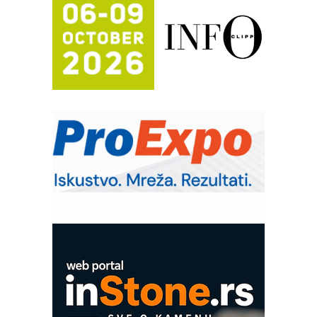
Potpuna efikasnost bez složenih
sistema
Trajna oznaka kao dugoročna korist
Bezbednost na prvom mestu!
IB BLUMENAUER - više od 40 godina
poverenja u industriji
RMQ-TITAN ADVANCED INDICATOR
– Pametna signalizacija za efikasnije
upravljanje mašinama
Sigurnije ispitivanje transformatora u
solarnim elektranama i vetroparkovima
Pranje točkova na gradilištu- standard
modernog i odgovornog građenja
Proizvodnja iC7 Hybrid 1500 VDC
mrežnog pretvarača sa tečnim
hlađenjem
COMBYPACK
EVOKS Maintenance Management
ROSA i SCHUNK podižu proizvodnju