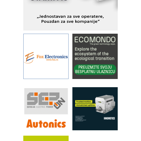
metrologiji i pametnim dozirnim
rešenjima
IBeRTIM - oprema za ispitivanje
kontrole kvaliteta
STAUFF – Komponente koje
povećavaju pouzdanost hidrauličkih
sistema
YAMADA pumpe – japanska
pouzdanost u transferu fluida
Filtration Group Industrial – Napredna
rešenja za filtraciju u hidrauličkim i
procesnim sistemima
RILINEX kompanije Rittal
FANUC: Najbolje za vašu pametnu
automatizaciju
Efikasno upravljanje energijom
Automatizacija pakovanja · Display
(Shelf-Ready) omotnice