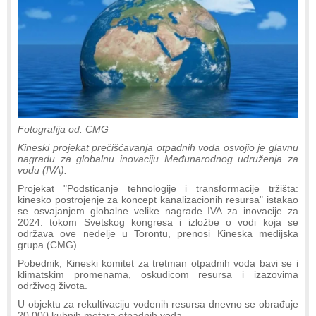
Fotografija od: CMG
Kineski projekat prečišćavanja otpadnih voda osvojio je glavnu
nagradu za globalnu inovaciju Međunarodnog udruženja za
vodu (IVA).
Projekat "Podsticanje tehnologije i transformacije tržišta:
kinesko postrojenje za koncept kanalizacionih resursa" istakao
se osvajanjem globalne velike nagrade IVA za inovacije za
2024. tokom Svetskog kongresa i izložbe o vodi koja se
održava ove nedelje u Torontu, prenosi Kineska medijska
grupa (CMG).
Pobednik, Kineski komitet za tretman otpadnih voda bavi se i
klimatskim promenama, oskudicom resursa i izazovima
održivog života.
U objektu za rekultivaciju vodenih resursa dnevno se obrađuje
20.000 kubnih metara otpadnih voda.