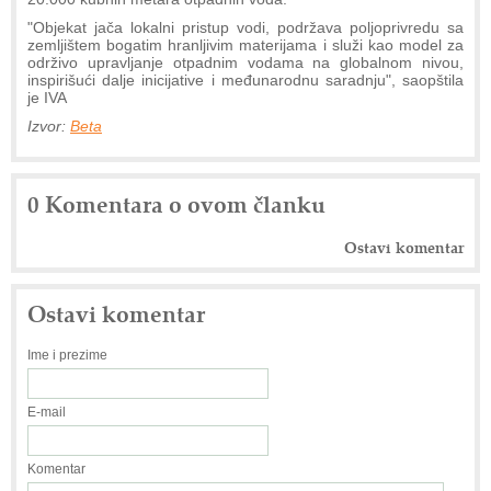
"Objekat jača lokalni pristup vodi, podržava poljoprivredu sa
zemljištem bogatim hranljivim materijama i služi kao model za
održivo upravljanje otpadnim vodama na globalnom nivou,
inspirišući dalje inicijative i međunarodnu saradnju", saopštila
je IVA
Izvor:
Beta
0 Komentara o ovom članku
Ostavi komentar
Ostavi komentar
Ime i prezime
E-mail
Komentar