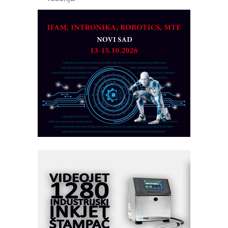
Marcom-plast d.o.o.- vaš pouzdan
partner
CTO - Prilagodite svoju toplinsku
obradu!
Razvoj asortimanskog pravca MINI-
PLC AKYTEC
AUKOM: Svetski standard metrologije
dostupan u Srbiji
MOTOMAN – NEXT-Robotika vođena
veštačkom inteligencijom
I.SAFE MOBILE revolucioniše
industrijsku automatizaciju
pionirskimmobile operator PANEL-OM
Fleksibilno stezanje i brzo
podešavanje u proizvodnji prototipova
KIP KOP – napredna rešenja za
savremene industrijske i logističke
objekte
Alba d.o.o. – 35 godina preciznosti u