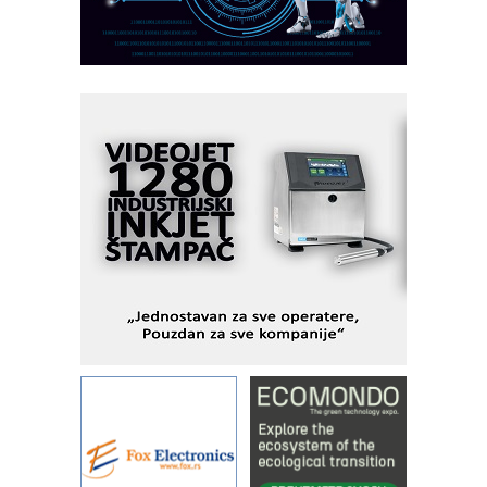
I.SAFE MOBILE revolucioniše
industrijsku automatizaciju
pionirskimmobile operator PANEL-OM
Fleksibilno stezanje i brzo
podešavanje u proizvodnji prototipova
KIP KOP – napredna rešenja za
savremene industrijske i logističke
objekte
Alba d.o.o. – 35 godina preciznosti u
metrologiji i pametnim dozirnim
rešenjima
IBeRTIM - oprema za ispitivanje
kontrole kvaliteta
STAUFF – Komponente koje
povećavaju pouzdanost hidrauličkih
sistema
YAMADA pumpe – japanska
pouzdanost u transferu fluida
Filtration Group Industrial – Napredna
rešenja za filtraciju u hidrauličkim i