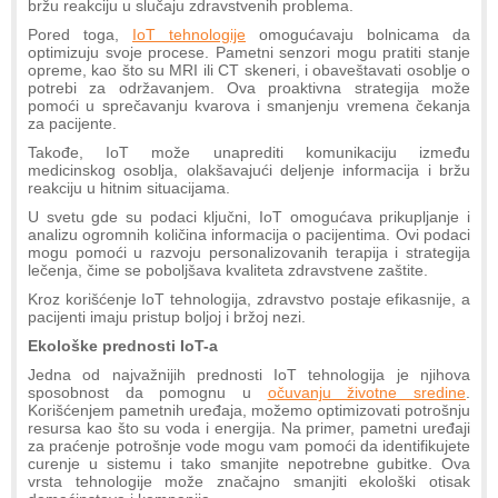
bržu reakciju u slučaju zdravstvenih problema.
Pored toga,
IoT tehnologije
omogućavaju bolnicama da
optimizuju svoje procese. Pametni senzori mogu pratiti stanje
opreme, kao što su MRI ili CT skeneri, i obaveštavati osoblje o
potrebi za održavanjem. Ova proaktivna strategija može
pomoći u sprečavanju kvarova i smanjenju vremena čekanja
za pacijente.
Takođe, IoT može unaprediti komunikaciju između
medicinskog osoblja, olakšavajući deljenje informacija i bržu
reakciju u hitnim situacijama.
U svetu gde su podaci ključni, IoT omogućava prikupljanje i
analizu ogromnih količina informacija o pacijentima. Ovi podaci
mogu pomoći u razvoju personalizovanih terapija i strategija
lečenja, čime se poboljšava kvaliteta zdravstvene zaštite.
Kroz korišćenje IoT tehnologija, zdravstvo postaje efikasnije, a
pacijenti imaju pristup boljoj i bržoj nezi.
Ekološke prednosti IoT-a
Jedna od najvažnijih prednosti IoT tehnologija je njihova
sposobnost da pomognu u
očuvanju životne sredine
.
Korišćenjem pametnih uređaja, možemo optimizovati potrošnju
resursa kao što su voda i energija. Na primer, pametni uređaji
za praćenje potrošnje vode mogu vam pomoći da identifikujete
curenje u sistemu i tako smanjite nepotrebne gubitke. Ova
vrsta tehnologije može značajno smanjiti ekološki otisak