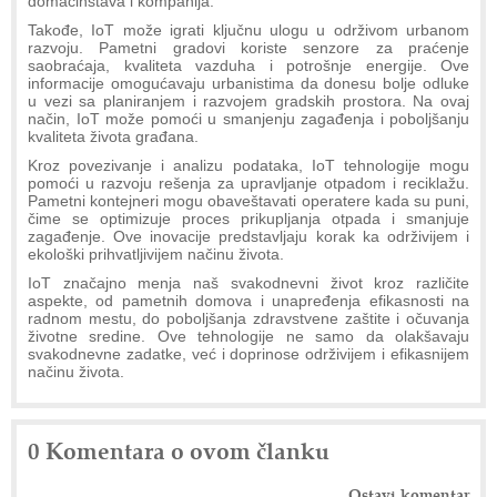
domaćinstava i kompanija.
Takođe, IoT može igrati ključnu ulogu u održivom urbanom
razvoju. Pametni gradovi koriste senzore za praćenje
saobraćaja, kvaliteta vazduha i potrošnje energije. Ove
informacije omogućavaju urbanistima da donesu bolje odluke
u vezi sa planiranjem i razvojem gradskih prostora. Na ovaj
način, IoT može pomoći u smanjenju zagađenja i poboljšanju
kvaliteta života građana.
Kroz povezivanje i analizu podataka, IoT tehnologije mogu
pomoći u razvoju rešenja za upravljanje otpadom i reciklažu.
Pametni kontejneri mogu obaveštavati operatere kada su puni,
čime se optimizuje proces prikupljanja otpada i smanjuje
zagađenje. Ove inovacije predstavljaju korak ka održivijem i
ekološki prihvatljivijem načinu života.
IoT značajno menja naš svakodnevni život kroz različite
aspekte, od pametnih domova i unapređenja efikasnosti na
radnom mestu, do poboljšanja zdravstvene zaštite i očuvanja
životne sredine. Ove tehnologije ne samo da olakšavaju
svakodnevne zadatke, već i doprinose održivijem i efikasnijem
načinu života.
0 Komentara o ovom članku
Ostavi komentar