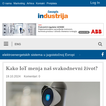
Log In
O nama
Marketing
Arhiva
Kontakt
Pretplata
ENG
ktroenergetskih sistema u jugoistočnoj Evropi
COMBYPACK
Kako IoT menja naš svakodnevni život?
19.10.2024
Komentari: 0