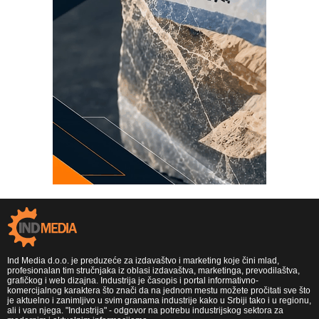
Ind Media d.o.o. je preduzeće za izdavaštvo i marketing koje čini mlad,
profesionalan tim stručnjaka iz oblasi izdavaštva, marketinga, prevodilaštva,
grafičkog i web dizajna. Industrija je časopis i portal informativno-
komercijalnog karaktera što znači da na jednom mestu možete pročitati sve što
je aktuelno i zanimljivo u svim granama industrije kako u Srbiji tako i u regionu,
ali i van njega. "Industrija" - odgovor na potrebu industrijskog sektora za