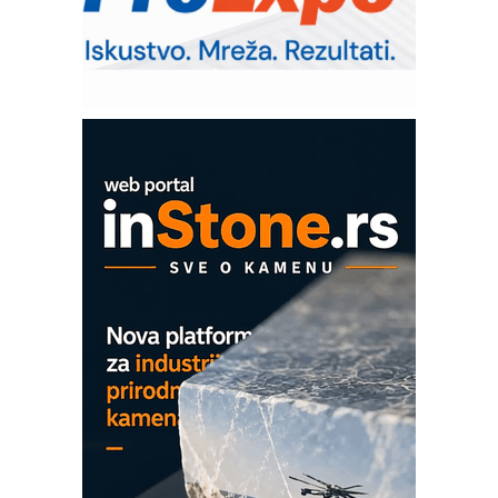
RMQ-TITAN ADVANCED INDICATOR
– Pametna signalizacija za efikasnije
upravljanje mašinama
Sigurnije ispitivanje transformatora u
solarnim elektranama i vetroparkovima
COMBYPACK
EVOKS Maintenance Management
ROSA i SCHUNK podižu proizvodnju
na viši nivo
Detekcija različitih oblika
MAREX - Lim i mašine za savremena
rešenja