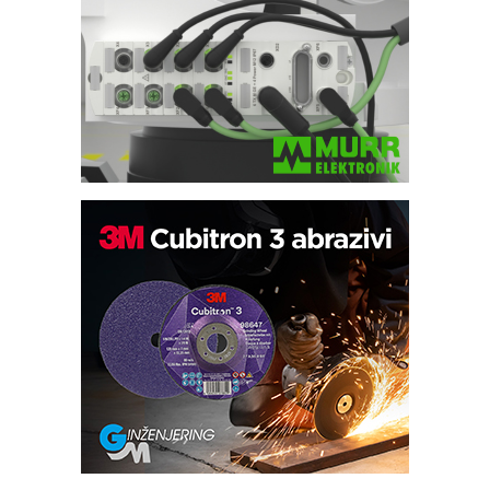
Trajna oznaka kao dugoročna korist
Bezbednost na prvom mestu!
IB BLUMENAUER - više od 40 godina
poverenja u industriji
RMQ-TITAN ADVANCED INDICATOR
– Pametna signalizacija za efikasnije
upravljanje mašinama
Sigurnije ispitivanje transformatora u