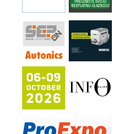
procesnim sistemima
Art Utopia Studio – vizuelne priče
industrije i biznisa
RILINEX kompanije Rittal
FANUC: Najbolje za vašu pametnu
automatizaciju
Efikasno upravljanje energijom
Automatizacija pakovanja · Display
(Shelf-Ready) omotnice
Proizvodnja iC7 Hybrid 1500 VDC
mrežnog pretvarača sa tečnim
hlađenjem
Potpuna efikasnost bez složenih
sistema
Trajna oznaka kao dugoročna korist
Bezbednost na prvom mestu!
IB BLUMENAUER - više od 40 godina
poverenja u industriji