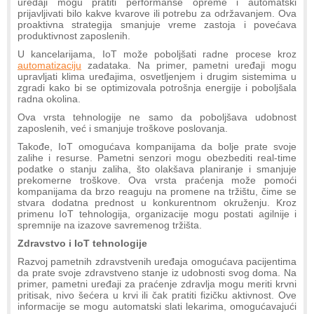
uređaji mogu pratiti performanse opreme i automatski
prijavljivati bilo kakve kvarove ili potrebu za održavanjem. Ova
proaktivna strategija smanjuje vreme zastoja i povećava
produktivnost zaposlenih.
U kancelarijama, IoT može poboljšati radne procese kroz
automatizaciju
zadataka. Na primer, pametni uređaji mogu
upravljati klima uređajima, osvetljenjem i drugim sistemima u
zgradi kako bi se optimizovala potrošnja energije i poboljšala
radna okolina.
Ova vrsta tehnologije ne samo da poboljšava udobnost
zaposlenih, već i smanjuje troškove poslovanja.
Takođe, IoT omogućava kompanijama da bolje prate svoje
zalihe i resurse. Pametni senzori mogu obezbediti real-time
podatke o stanju zaliha, što olakšava planiranje i smanjuje
prekomerne troškove. Ova vrsta praćenja može pomoći
kompanijama da brzo reaguju na promene na tržištu, čime se
stvara dodatna prednost u konkurentnom okruženju. Kroz
primenu IoT tehnologija, organizacije mogu postati agilnije i
spremnije na izazove savremenog tržišta.
Zdravstvo i IoT tehnologije
Razvoj pametnih zdravstvenih uređaja omogućava pacijentima
da prate svoje zdravstveno stanje iz udobnosti svog doma. Na
primer, pametni uređaji za praćenje zdravlja mogu meriti krvni
pritisak, nivo šećera u krvi ili čak pratiti fizičku aktivnost. Ove
informacije se mogu automatski slati lekarima, omogućavajući