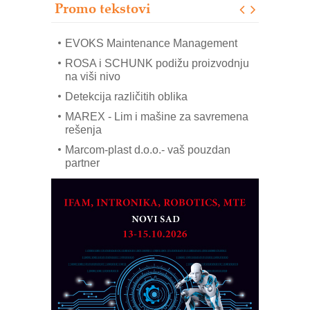
solarnim elektranama i vetroparkovima
Promo tekstovi
COMBYPACK
EVOKS Maintenance Management
ROSA i SCHUNK podižu proizvodnju
na viši nivo
Detekcija različitih oblika
MAREX - Lim i mašine za savremena
rešenja
Marcom-plast d.o.o.- vaš pouzdan
partner
CTO - Prilagodite svoju toplinsku
obradu!
Razvoj asortimanskog pravca MINI-
PLC AKYTEC
AUKOM: Svetski standard metrologije
dostupan u Srbiji
MOTOMAN – NEXT-Robotika vođena
veštačkom inteligencijom