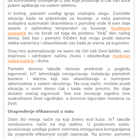
da kontrolišete osvetljenje iz bilo koje prostorije ili čak van kuće
putem aplikacije na vašem telefonu.
U kuhinji, pametni uređaji igraju značajnu ulogu. Zamislite
situaciju kada se pripremate za kuvanje, a vaša pametna
sudopera automatski obaveštava o potrošnji vode ili vam daje
savete o optimalnoj temperaturi za kuvanje.
Kvalitetne
sudopere
su na korak od toga da postanu “življi” deo našeg
doma, baš kao i pametni frižideri koji mogu pratiti datume
isteka namirnica i obaveštavati vas kada je vreme za kupovinu.
Ovaj nivo automatizacije ne samo da čini naš život lakšim, već
doprinosi i održivijem načinu života i obezbeđuje
moderan
izgled kuhinje
i doma.
Pametni domovi takođe donose prednosti u pogledu
sigurnosti. IoT tehnologije omogućavaju instalaciju pametnih
kamera i alarma koji vas obaveštavaju o sumnjivim
aktivnostima u vašem okruženju. Na ovaj način, možete pratiti
situaciju u svom domu čak i kada niste prisutni, što daje
dodatni osećaj sigurnosti. Sve ove inovacije zajedno čine
svakodnevni život ugodnijim, a domove sigurnijim mestima za
život.
Unapređenje efikasnosti u radu
Osim što menja način na koji živimo kod kuće, IoT takođe
revolucionira način na koji radimo. U poslovnom svetu,
povezivanje uređaja putem interneta omogućava kompanijama
da unaprede efikasnost svojih operacija. Na primer, pametni