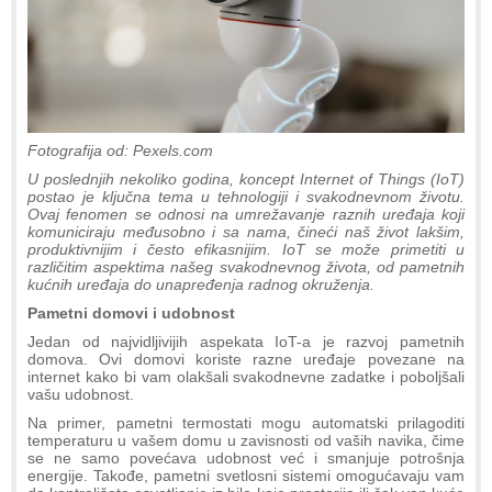
Fotografija od: Pexels.com
U poslednjih nekoliko godina, koncept Internet of Things (IoT)
postao je ključna tema u tehnologiji i svakodnevnom životu.
Ovaj fenomen se odnosi na umrežavanje raznih uređaja koji
komuniciraju međusobno i sa nama, čineći naš život lakšim,
produktivnijim i često efikasnijim. IoT se može primetiti u
različitim aspektima našeg svakodnevnog života, od pametnih
kućnih uređaja do unapređenja radnog okruženja.
Pametni domovi i udobnost
Jedan od najvidljivijih aspekata IoT-a je razvoj pametnih
domova. Ovi domovi koriste razne uređaje povezane na
internet kako bi vam olakšali svakodnevne zadatke i poboljšali
vašu udobnost.
Na primer, pametni termostati mogu automatski prilagoditi
temperaturu u vašem domu u zavisnosti od vaših navika, čime
se ne samo povećava udobnost već i smanjuje potrošnja
energije. Takođe, pametni svetlosni sistemi omogućavaju vam