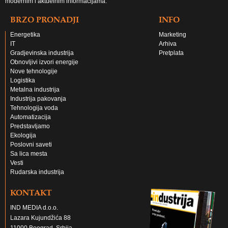
modernim i aktuelnim informacijama.
BRZO PRONADJI
INFO
Energetika
Marketing
IT
Arhiva
Gradjevinska industrija
Pretplata
Obnovljivi izvori energije
Nove tehnologije
Logistika
Metalna industrija
Industrija pakovanja
Tehnologija voda
Automatizacija
Predstavljamo
Ekologija
Poslovni saveti
Sa lica mesta
Vesti
Rudarska industrija
KONTAKT
IND MEDIA d.o.o.
Lazara Kujundžića 88