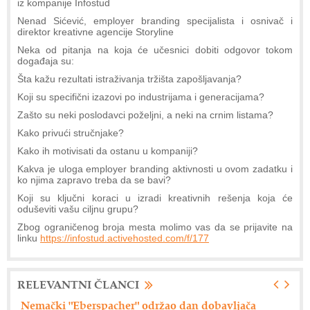
iz kompanije Infostud
Nenad Sićević, employer branding specijalista i osnivač i
direktor kreativne agencije Storyline
Neka od pitanja na koja će učesnici dobiti odgovor tokom
događaja su:
Šta kažu rezultati istraživanja tržišta zapošljavanja?
Koji su specifični izazovi po industrijama i generacijama?
Zašto su neki poslodavci poželjni, a neki na crnim listama?
Kako privući stručnjake?
Kako ih motivisati da ostanu u kompaniji?
Kakva je uloga employer branding aktivnosti u ovom zadatku i
ko njima zapravo treba da se bavi?
Koji su ključni koraci u izradi kreativnih rešenja koja će
oduševiti vašu ciljnu grupu?
Zbog ograničenog broja mesta molimo vas da se prijavite na
linku
https://infostud.activehosted.com/f/177
RELEVANTNI ČLANCI
Nemački "Eberspacher" održao dan dobavljača
Ax