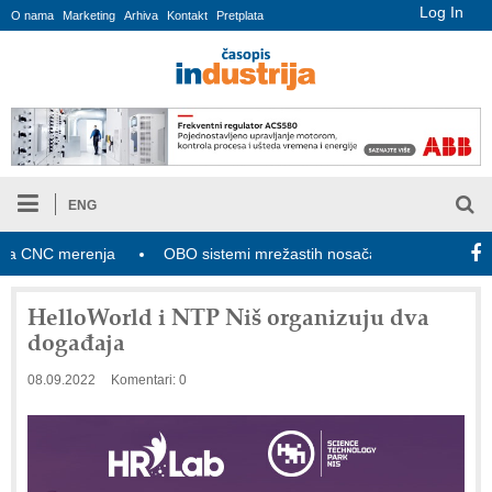
Log In
O nama
Marketing
Arhiva
Kontakt
Pretplata
ENG
NC merenja
OBO sistemi mrežastih nosača kablova
Novi za
HelloWorld i NTP Niš organizuju dva
događaja
08.09.2022
Komentari: 0