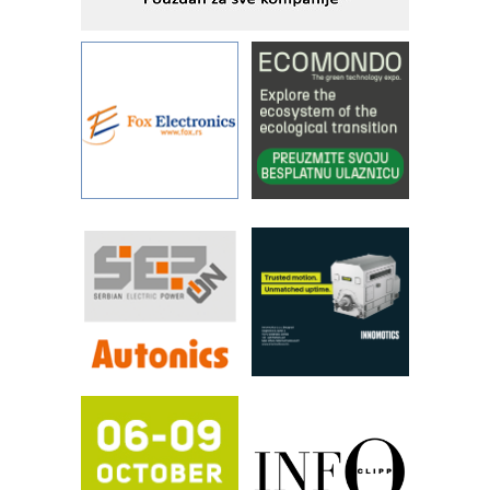
Alba d.o.o. – 35 godina preciznosti u
metrologiji i pametnim dozirnim
rešenjima
IBeRTIM - oprema za ispitivanje
kontrole kvaliteta
STAUFF – Komponente koje
povećavaju pouzdanost hidrauličkih
sistema
YAMADA pumpe – japanska
pouzdanost u transferu fluida
Filtration Group Industrial – Napredna
rešenja za filtraciju u hidrauličkim i
procesnim sistemima
RILINEX kompanije Rittal
FANUC: Najbolje za vašu pametnu
automatizaciju
Efikasno upravljanje energijom
Automatizacija pakovanja · Display
(Shelf-Ready) omotnice