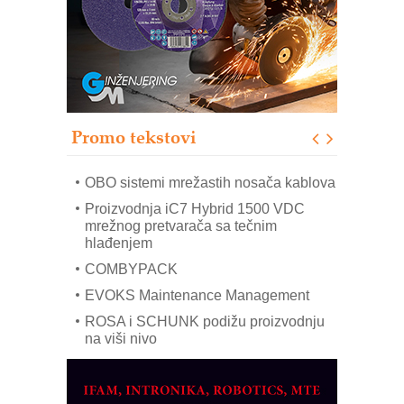
Bezbednost na prvom mestu!
IB BLUMENAUER - više od 40 godina
poverenja u industriji
RMQ-TITAN ADVANCED INDICATOR
– Pametna signalizacija za efikasnije
upravljanje mašinama
Promo tekstovi
Mitutoyo Crysta-Apex V PLUS: Nova
era CNC merenja
OBO sistemi mrežastih nosača kablova
Proizvodnja iC7 Hybrid 1500 VDC
mrežnog pretvarača sa tečnim
hlađenjem
COMBYPACK
EVOKS Maintenance Management
ROSA i SCHUNK podižu proizvodnju
na viši nivo
Detekcija različitih oblika
MAREX - Lim i mašine za savremena