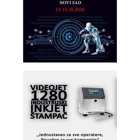
rešenja
Marcom-plast d.o.o.- vaš pouzdan
partner
CTO - Prilagodite svoju toplinsku
obradu!
Razvoj asortimanskog pravca MINI-
PLC AKYTEC
AUKOM: Svetski standard metrologije
dostupan u Srbiji
MOTOMAN – NEXT-Robotika vođena
veštačkom inteligencijom
I.SAFE MOBILE revolucioniše
industrijsku automatizaciju
pionirskimmobile operator PANEL-OM
Fleksibilno stezanje i brzo
podešavanje u proizvodnji prototipova
KIP KOP – napredna rešenja za
savremene industrijske i logističke
objekte