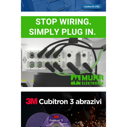
Potpuna efikasnost bez složenih
sistema
Trajna oznaka kao dugoročna korist