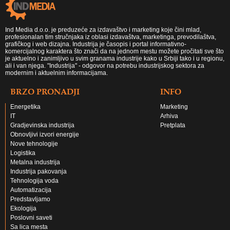
Ind Media d.o.o. je preduzeće za izdavaštvo i marketing koje čini mlad,
profesionalan tim stručnjaka iz oblasi izdavaštva, marketinga, prevodilaštva,
grafičkog i web dizajna. Industrija je časopis i portal informativno-
komercijalnog karaktera što znači da na jednom mestu možete pročitati sve što
je aktuelno i zanimljivo u svim granama industrije kako u Srbiji tako i u regionu,
ali i van njega. "Industrija" - odgovor na potrebu industrijskog sektora za
modernim i aktuelnim informacijama.
BRZO PRONADJI
INFO
Energetika
Marketing
IT
Arhiva
Gradjevinska industrija
Pretplata
Obnovljivi izvori energije
Nove tehnologije
Logistika
Metalna industrija
Industrija pakovanja
Tehnologija voda
Automatizacija
Predstavljamo
Ekologija
Poslovni saveti
Sa lica mesta