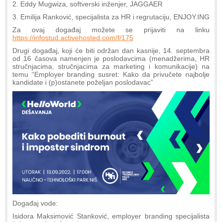
2. Eddy Mugwiza, softverski inženjer, JAGGAER
3. Emilija Ranković, specijalista za HR i regrutaciju, ENJOY.ING
Za ovaj događaj možete se prijaviti na linku
https://infostud.activehosted.com/f/175
Drugi događaj, koji će biti održan dan kasnije, 14. septembra
od 16 časova namenjen je poslodavcima (menadžerima, HR
stručnjacima, stručnjacima za marketing i komunikacije) na
temu “Employer branding susret: Kako da privučete najbolje
kandidate i (p)ostanete poželjan poslodavac”
Događaj vode:
Isidora Maksimović Stanković, employer branding specijalista