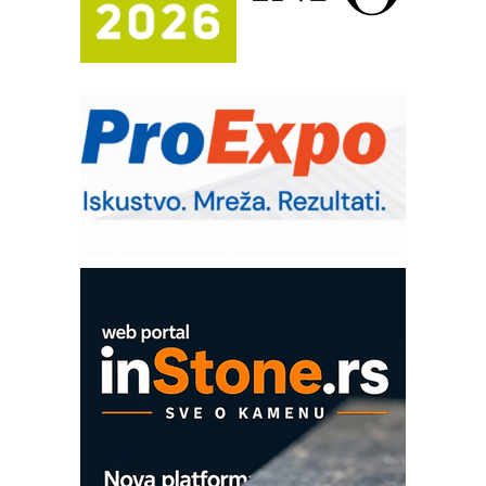
Potpuna efikasnost bez složenih
sistema
Trajna oznaka kao dugoročna korist
Bezbednost na prvom mestu!
IB BLUMENAUER - više od 40 godina
poverenja u industriji
RMQ-TITAN ADVANCED INDICATOR
– Pametna signalizacija za efikasnije
upravljanje mašinama
Mitutoyo Crysta-Apex V PLUS: Nova
era CNC merenja
OBO sistemi mrežastih nosača kablova
Proizvodnja iC7 Hybrid 1500 VDC
mrežnog pretvarača sa tečnim
hlađenjem
COMBYPACK
EVOKS Maintenance Management