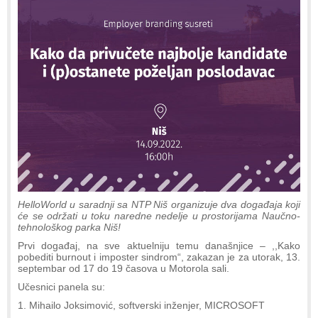
HelloWorld u saradnji sa NTP Niš organizuje dva događaja koji
će se održati u toku naredne nedelje u prostorijama Naučno-
tehnološkog parka Niš!
Prvi događaj, na sve aktuelniju temu današnjice – ,,Kako
pobediti burnout i imposter sindrom“, zakazan je za utorak, 13.
septembar od 17 do 19 časova u Motorola sali.
Učesnici panela su:
1. Mihailo Joksimović, softverski inženjer, MICROSOFT