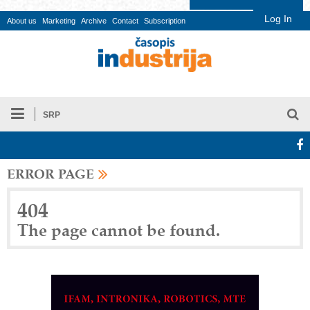
Log In
About us
Marketing
Archive
Contact
Subscription
SRP
ERROR PAGE
404
The page cannot be found.